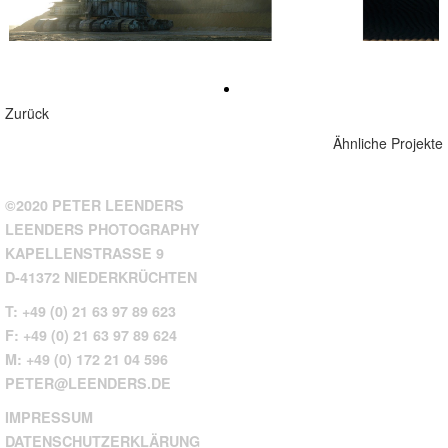
Zurück
Ähnliche Projekte
©2020 PETER LEENDERS
LEENDERS PHOTOGRAPHY
KAPELLENSTRASSE 9
D-41372 NIEDERKRÜCHTEN
T: +49 (0) 21 63 97 89 623
F: +49 (0) 21 63 97 89 624
M: +49 (0) 172 21 04 596
PETER@LEENDERS.DE
IMPRESSUM
DATENSCHUTZERKLÄRUNG