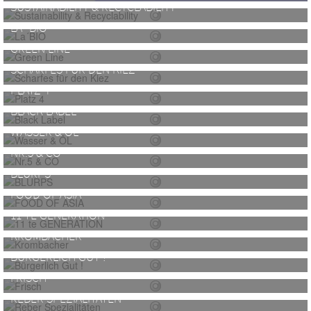
SUSTAINABILITY & RECYCLABILITY
LA´BIO
GREEN LINE
SCHARFES FÜR DEN KIEZ
PLATZ 4
BLACK LABEL
WASSER & ÖL
NR.5 & CO
BLURPS
FOOD OF ASIA
11 TE GENERATION
KROMBACHER
BÜRGERLICH GUT !
FRISCH
REBER SPEZIALITÄTEN