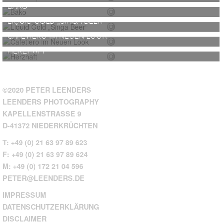
BÄKO
LIQUID GOLD „SINGA BEER“
CAFETIERO IM NEUEN LOOK
HERZHAFT
©2020 PETER LEENDERS
LEENDERS PHOTOGRAPHY
KAPELLENSTRASSE 9
D-41372 NIEDERKRÜCHTEN
T: +49 (0) 21 63 97 89 623
F: +49 (0) 21 63 97 89 624
M: +49 (0) 172 21 04 596
PETER@LEENDERS.DE
IMPRESSUM
DATENSCHUTZERKLÄRUNG
DISCLAIMER