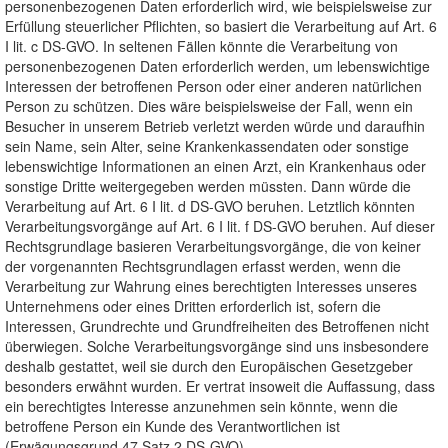
personenbezogenen Daten erforderlich wird, wie beispielsweise zur
Erfüllung steuerlicher Pflichten, so basiert die Verarbeitung auf Art. 6
I lit. c DS-GVO. In seltenen Fällen könnte die Verarbeitung von
personenbezogenen Daten erforderlich werden, um lebenswichtige
Interessen der betroffenen Person oder einer anderen natürlichen
Person zu schützen. Dies wäre beispielsweise der Fall, wenn ein
Besucher in unserem Betrieb verletzt werden würde und daraufhin
sein Name, sein Alter, seine Krankenkassendaten oder sonstige
lebenswichtige Informationen an einen Arzt, ein Krankenhaus oder
sonstige Dritte weitergegeben werden müssten. Dann würde die
Verarbeitung auf Art. 6 I lit. d DS-GVO beruhen. Letztlich könnten
Verarbeitungsvorgänge auf Art. 6 I lit. f DS-GVO beruhen. Auf dieser
Rechtsgrundlage basieren Verarbeitungsvorgänge, die von keiner
der vorgenannten Rechtsgrundlagen erfasst werden, wenn die
Verarbeitung zur Wahrung eines berechtigten Interesses unseres
Unternehmens oder eines Dritten erforderlich ist, sofern die
Interessen, Grundrechte und Grundfreiheiten des Betroffenen nicht
überwiegen. Solche Verarbeitungsvorgänge sind uns insbesondere
deshalb gestattet, weil sie durch den Europäischen Gesetzgeber
besonders erwähnt wurden. Er vertrat insoweit die Auffassung, dass
ein berechtigtes Interesse anzunehmen sein könnte, wenn die
betroffene Person ein Kunde des Verantwortlichen ist
(Erwägungsgrund 47 Satz 2 DS-GVO).