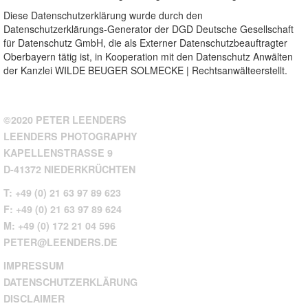
Diese Datenschutzerklärung wurde durch den
Datenschutzerklärungs-Generator der DGD Deutsche Gesellschaft
für Datenschutz GmbH, die als
Externer Datenschutzbeauftragter
Oberbayern
tätig ist, in Kooperation mit den
Datenschutz Anwälten
der Kanzlei WILDE BEUGER SOLMECKE | Rechtsanwälte
erstellt.
©2020 PETER LEENDERS
LEENDERS PHOTOGRAPHY
KAPELLENSTRASSE 9
D-41372 NIEDERKRÜCHTEN
T: +49 (0) 21 63 97 89 623
F: +49 (0) 21 63 97 89 624
M: +49 (0) 172 21 04 596
PETER@LEENDERS.DE
IMPRESSUM
DATENSCHUTZERKLÄRUNG
DISCLAIMER